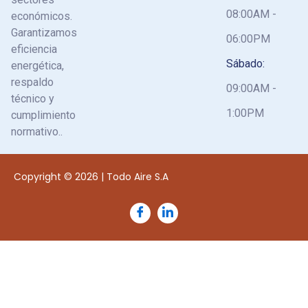
08:00AM -
económicos.
Garantizamos
06:00PM
eficiencia
Sábado:
energética,
respaldo
09:00AM -
técnico y
1:00PM
cumplimiento
normativo..
Copyright © 2026 | Todo Aire S.A