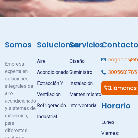
Somos
Soluciones
Servicios
Contact
negocios@t
Aire
Diseño
Empresa
experta en
3005681785
Acondicionado
Suministro
soluciones
Extracción Y
Instalación
integrales de
Llámanos
aire
Ventilación
Mantenimiento
acondicionado
Horario
Refrigeración
Interventoria
y sistemas de
extracción,
Industrial
Lunes -
para
diferentes
Viernes:
sectores