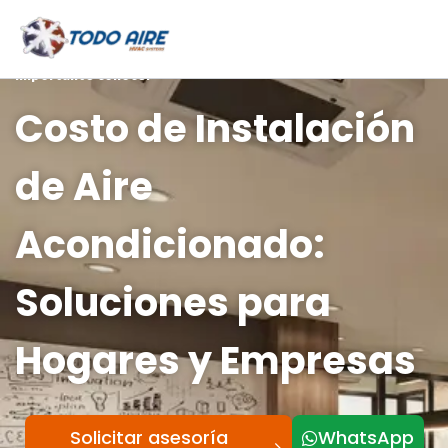
Ir
al
contenido
Importante conocer
Costo de Instalación
de Aire
Acondicionado:
Soluciones para
Hogares y Empresas
Solicitar asesoría
WhatsApp