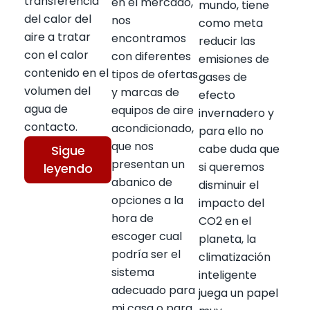
transferencia
en el mercado,
mundo, tiene
del calor del
nos
como meta
aire a tratar
encontramos
reducir las
con el calor
con diferentes
emisiones de
contenido en el
tipos de ofertas
gases de
volumen del
y marcas de
efecto
agua de
equipos de aire
invernadero y
contacto.
acondicionado,
para ello no
que nos
cabe duda que
Sigue
presentan un
si queremos
leyendo
abanico de
disminuir el
opciones a la
impacto del
hora de
CO2 en el
escoger cual
planeta, la
podría ser el
climatización
sistema
inteligente
adecuado para
juega un papel
mi casa o para