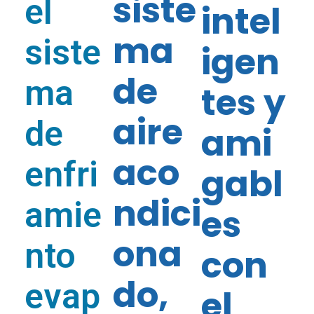
siste
el
intel
ma
siste
igen
de
ma
tes y
aire
de
ami
aco
enfri
gabl
ndici
amie
es
ona
nto
con
do,
evap
el