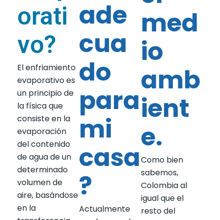
ade
orati
med
cua
vo?
io
do
El enfriamiento
amb
evaporativo es
para
un principio de
ient
la física que
mi
consiste en la
e.
evaporación
del contenido
casa
de agua de un
Como bien
determinado
sabemos,
?
volumen de
Colombia al
aire, basándose
igual que el
en la
Actualmente
resto del