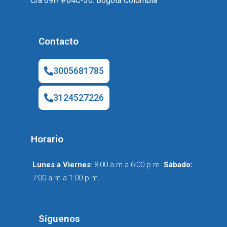
Cra 69H #64C-30. Bogotá Colombia
Contacto
3005681785
3124527226
Horario
Lunes
a Viernes
: 8:00 a.m a 6:00 p.m.
Sábado:
7:00 a.m a 1:00 p.m.
Síguenos