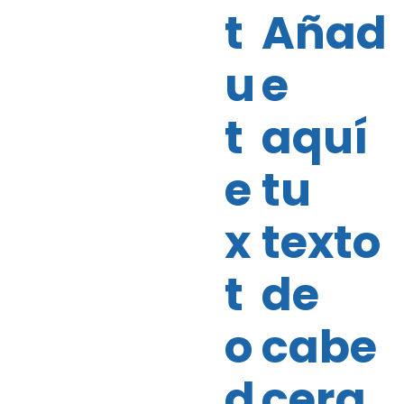
aire
t
Añad
acon
u
e
dicio
t
aquí
nad
e
tu
o y
x
texto
venti
t
de
lació
o
cabe
n
d
cera